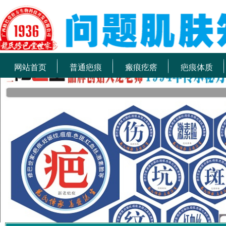
网站首页
普通疤痕
瘢痕疙瘩
疤痕体质