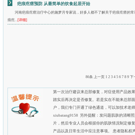
疤痕疙瘩预防 从最简单的饮食起居开始
河南疤痕疙瘩治疗中心的施梦月专家说，好多人都不了解关于疤痕疙瘩的常
痕疙...
[详细]
86条
上一页
1
2
3
4
5
6
7
8
9
下
第一次治疗建议来总部修复，对症使用产品效
踏实后再决定是否修复。若是实在不能来总部
户，我们专门开通了绿色通道，可以加技术老师的qq
xiubatang9158 另外提醒：发问题肌肤
片，然后专业人员会根据你的肌肤情况制定修
产品以及日常生活中应注意事项。 患者隐私权