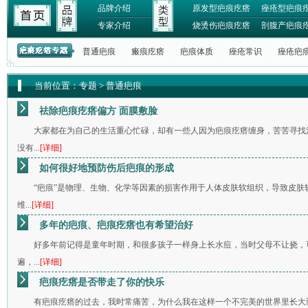
品牌介绍
原发型疤痕疙瘩
痤疮型疤痕
专家介绍
烧烫伤疤痕疙瘩
剖腹产疤痕
普通疤痕
瘢痕疙瘩
疤痕体质
痤疮常识
痤疮疤
当前位置：
专题
>
普通疤痕
祛除疤痕疙瘩偏方 面膜敷脸
大家都在为自己的生活重心忙碌，却有一些人因为疤痕疙瘩缠身，苦苦寻找
没有...
[详细]
如何很好地预防伤后疤痕的形成
“疤痕”是物理、生物、化学等因素的损害作用于人体皮肤软组织，导致皮
维...
[详细]
多年的疤痕、疤痕疙瘩也有希望治好
好多年前记得是童年时期，和很多孩子一样身上长水痘，当时父母不让挠，
遍，...
[详细]
疤痕疙瘩是否带走了你的快乐
有疤痕疙瘩的过去，我时常痛苦，为什么我在这样一个不完美的世界里长大