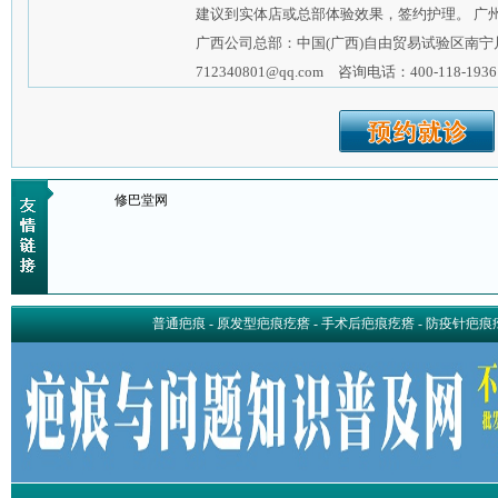
建议到实体店或总部体验效果，签约护理。 广
广西公司总部：中国(广西)自由贸易试验区南宁
712340801@qq.com 咨询电话：400-118-1936
修巴堂网
普通疤痕
-
原发型疤痕疙瘩
-
手术后疤痕疙瘩
-
防疫针疤痕