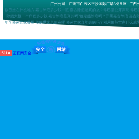
广州公司：广州市白云区平沙国际广场5楼Ｂ座
广西
修巴堂在什么地方 嘉古除疤多少钱一瓶 嘉古除疤是真的么？修巴堂公开声明 修巴
除疤大概一个疗程多少钱 嘉古除疤是真的吗?确定能除疤吗？郑州嘉古除疤 嘉古
年？修芭世家费用 修疤世家总部在哪 修芭世家真能去疤吗？刚用修芭世家什么感觉
消除疤痕疙瘩巴盾祛疤组合多少钱祛疤膏排名前十位巴盾祛疤产品是不是真的巴盾祛
形怎么样 巴克进口怎么磨 涂抹假的巴克会怎么样 巴克
51La
互联网安全