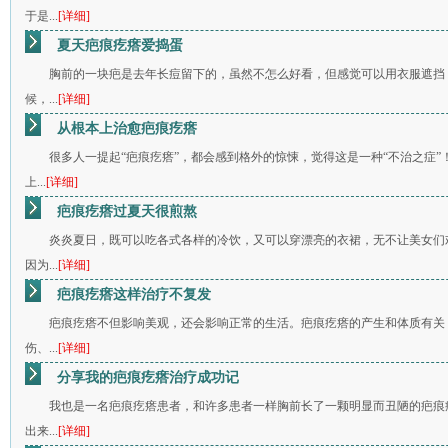
于是...
[详细]
夏天疤痕疙瘩爱捣蛋
胸前的一块疤是去年长痘留下的，虽然不怎么好看，但感觉可以用衣服遮挡
候，...
[详细]
从根本上治愈疤痕疙瘩
很多人一提起“疤痕疙瘩”，都会感到格外的惊悚，觉得这是一种“不治之症
上...
[详细]
疤痕疙瘩过夏天很煎熬
炎炎夏日，既可以吃各式各样的冷饮，又可以穿漂亮的衣裙，无不让美女们
因为...
[详细]
疤痕疙瘩这样治疗不复发
疤痕疙瘩不但影响美观，还会影响正常的生活。疤痕疙瘩的产生和体质有关
伤、...
[详细]
分享我的疤痕疙瘩治疗成功记
我也是一名疤痕疙瘩患者，和许多患者一样胸前长了一颗明显而丑陋的疤痕
出来...
[详细]