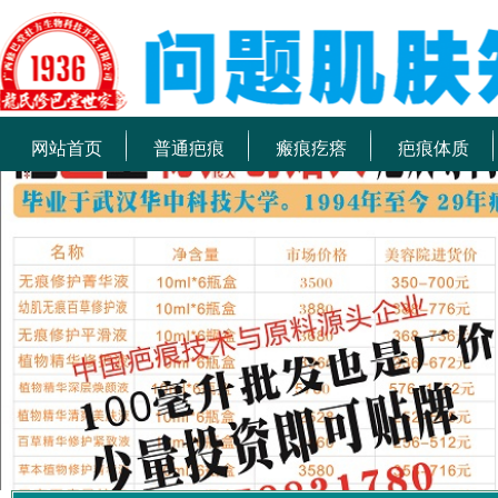
网站首页
普通疤痕
瘢痕疙瘩
疤痕体质