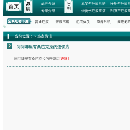
品牌介绍
原发型疤痕疙瘩
痤疮型疤痕
专家介绍
烧烫伤疤痕疙瘩
剖腹产疤痕
普通疤痕
瘢痕疙瘩
疤痕体质
痤疮常识
痤疮疤
当前位置：
>
热点资讯
问问哪里有桑芭克拉的连锁店
问问哪里有桑芭克拉的连锁店
[详细]