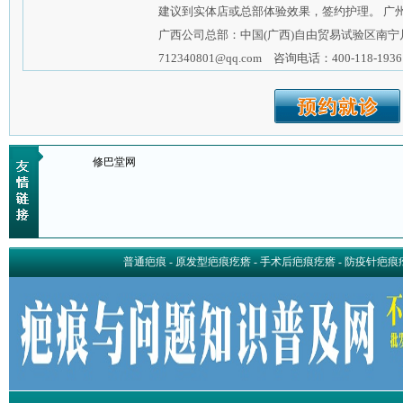
建议到实体店或总部体验效果，签约护理。 广
广西公司总部：中国(广西)自由贸易试验区南宁
712340801@qq.com 咨询电话：400-118-1936
修巴堂网
普通疤痕
-
原发型疤痕疙瘩
-
手术后疤痕疙瘩
-
防疫针疤痕