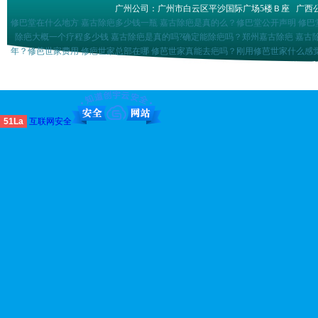
广州公司：广州市白云区平沙国际广场5楼Ｂ座
广西
修巴堂在什么地方 嘉古除疤多少钱一瓶 嘉古除疤是真的么？修巴堂公开声明 修巴
除疤大概一个疗程多少钱 嘉古除疤是真的吗?确定能除疤吗？郑州嘉古除疤 嘉古
年？修芭世家费用 修疤世家总部在哪 修芭世家真能去疤吗？刚用修芭世家什么感觉
消除疤痕疙瘩巴盾祛疤组合多少钱祛疤膏排名前十位巴盾祛疤产品是不是真的巴盾祛
形怎么样 巴克进口怎么磨 涂抹假的巴克会怎么样 巴克
51La
互联网安全