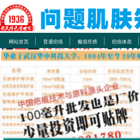
网站首页
普通疤痕
瘢痕疙瘩
疤痕体质