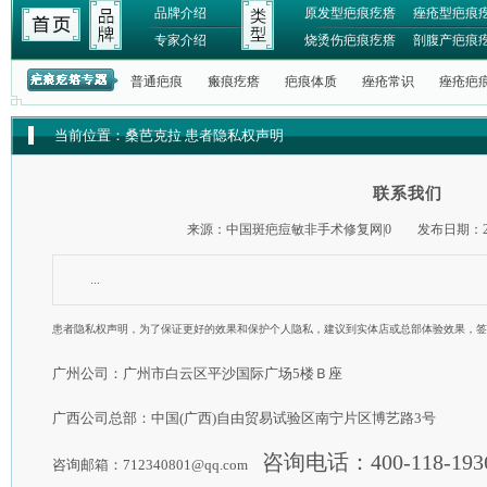
品牌介绍
原发型疤痕疙瘩
痤疮型疤痕
专家介绍
烧烫伤疤痕疙瘩
剖腹产疤痕
普通疤痕
瘢痕疙瘩
疤痕体质
痤疮常识
痤疮疤
当前位置：
桑芭克拉
患者隐私权声明
联系我们
来源：中国斑疤痘敏非手术修复网|0 发布日期：202
...
患者隐私权声明，为了保证更好的效果和保护个人隐私，建议到实体店或总部体验效果，签
广州公司：广州市白云区平沙国际广场5楼Ｂ座
广西公司总部：中国(广西)自由贸易试验区南宁片区博艺路3号
咨询电话：400-118-193
咨询邮箱：712340801@qq.com