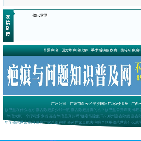
修巴堂网
普通疤痕
-
原发型疤痕疙瘩
-
手术后疤痕疙瘩
-
防疫针疤痕
广州公司：广州市白云区平沙国际广场5楼Ｂ座
广西
修巴堂在什么地方 嘉古除疤多少钱一瓶 嘉古除疤是真的么？修巴堂公开声明 修巴
除疤大概一个疗程多少钱 嘉古除疤是真的吗?确定能除疤吗？郑州嘉古除疤 嘉古
年？修芭世家费用 修疤世家总部在哪 修芭世家真能去疤吗？刚用修芭世家什么感觉
消除疤痕疙瘩巴盾祛疤组合多少钱祛疤膏排名前十位巴盾祛疤产品是不是真的巴盾祛
形怎么样 巴克进口怎么磨 涂抹假的巴克会怎么样 巴克