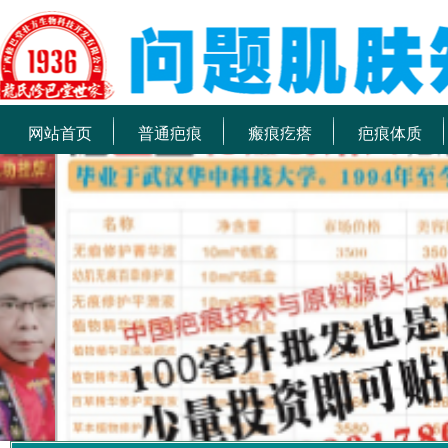
网站首页
普通疤痕
瘢痕疙瘩
疤痕体质