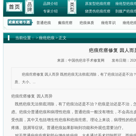
品牌介绍
原发型疤痕疙瘩
痤疮型疤痕
专家介绍
烧烫伤疤痕疙瘩
剖腹产疤痕
普通疤痕
瘢痕疙瘩
疤痕体质
痤疮常识
痤疮疤
当前位置：
>
痤疮疤痕
> 正文
疤痕疙瘩修复 因人而
来源：中国伤疤非手术修复网 发布日期：2020-
疤痕疙瘩修复 因人而异 既然疤痕无法彻底消除，有了疤痕治还是不治
质、大小、...
疤痕疙瘩修复 因人而异
既然疤痕无法彻底消除，有了疤痕治还是不治？疤痕是治还是不治，怎
虑。疤痕分普通疤痕和病理性疤痕，普通疤痕一般没有增生，不会高出
受伤面，其中又包括增生性疤痕和疤痕疙瘩。理论上来说，病理性的疤
疼痛、脱屑等症状。普通疤痕如果影响到功能和外观也需要治疗。
对于普通疤痕疙瘩和部分增生性疤痕，大多通过手术切除即可。而疤痕