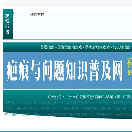
修巴堂网
普通疤痕
-
原发型疤痕疙瘩
-
手术后疤痕疙瘩
-
防疫针疤痕
广州公司：广州市白云区平沙国际广场5楼Ｂ座
广西
修巴堂在什么地方 嘉古除疤多少钱一瓶 嘉古除疤是真的么？修巴堂公开声明 修巴
除疤大概一个疗程多少钱 嘉古除疤是真的吗?确定能除疤吗？郑州嘉古除疤 嘉古
年？修芭世家费用 修疤世家总部在哪 修芭世家真能去疤吗？刚用修芭世家什么感觉
消除疤痕疙瘩巴盾祛疤组合多少钱祛疤膏排名前十位巴盾祛疤产品是不是真的巴盾祛
形怎么样 巴克进口怎么磨 涂抹假的巴克会怎么样 巴克