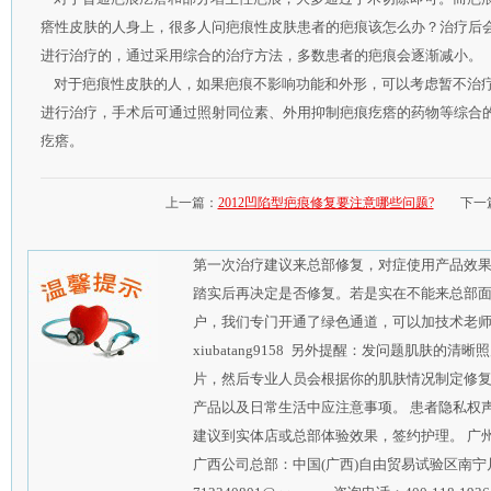
瘩性皮肤的人身上，很多人问疤痕性皮肤患者的疤痕该怎么办？治疗后
进行治疗的，通过采用综合的治疗方法，多数患者的疤痕会逐渐减小。
对于疤痕性皮肤的人，如果疤痕不影响功能和外形，可以考虑暂不治疗
进行治疗，手术后可通过照射同位素、外用抑制疤痕疙瘩的药物等综合
疙瘩。
上一篇：
2012凹陷型疤痕修复要注意哪些问题?
下一
第一次治疗建议来总部修复，对症使用产品效
踏实后再决定是否修复。若是实在不能来总部
户，我们专门开通了绿色通道，可以加技术老师的qq
xiubatang9158 另外提醒：发问题肌肤
片，然后专业人员会根据你的肌肤情况制定修
产品以及日常生活中应注意事项。 患者隐私权
建议到实体店或总部体验效果，签约护理。 广
广西公司总部：中国(广西)自由贸易试验区南宁