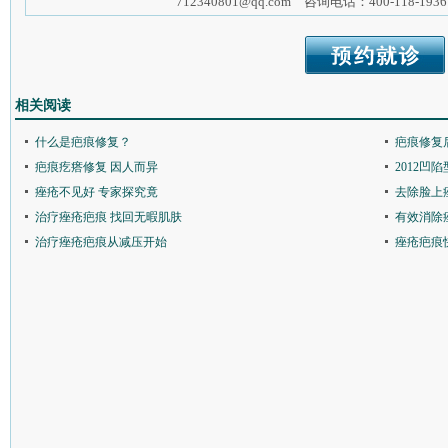
712340801@qq.com 咨询电话：400-118-1936
相关阅读
什么是疤痕修复？
疤痕修复
疤痕疙瘩修复 因人而异
2012凹
痤疮不见好 专家探究竟
去除脸上
治疗痤疮疤痕 找回无暇肌肤
有效消除
治疗痤疮疤痕从减压开始
痤疮疤痕